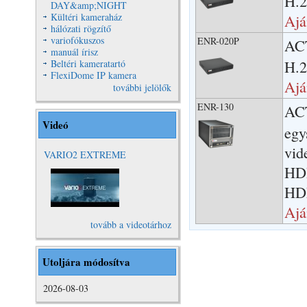
H.2
DAY&amp;NIGHT
Kültéri kameraház
Ajá
hálózati rögzítő
variofókuszos
ENR-020P
ACT
manuál írisz
Beltéri kameratartó
H.2
FlexiDome IP kamera
Ajá
további jelölők
ENR-130
ACT
Videó
egy
vid
VARIO2 EXTREME
HD
VARIO2
HDM
Extreme Video
Ajá
tovább a videotárhoz
Utoljára módosítva
2026-08-03