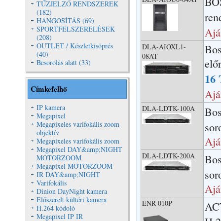
BOS
TŰZJELZŐ RENDSZEREK
(182)
ren
HANGOSÍTÁS (69)
SPORTFELSZERELÉSEK
Ajá
(208)
OUTLET / Készletkisöprés
DLA-AIOXL1-
Bos
(40)
08AT
elő
Besorolás alatt (33)
16 
Címkefelhő
Ajá
IP kamera
DLA-LDTK-100A
Bo
Megapixel
Megapixeles varifokális zoom
sor
objektív
Ajá
Megapixeles varifokális zoom
Megapixel DAY&amp;NIGHT
DLA-LDTK-200A
Bo
MOTORZOOM
Megapixel MOTORZOOM
sor
IR DAY&amp;NIGHT
Varifokális
Ajá
Dinion DayNight kamera
Előszerelt kültéri kamera
ENR-010P
ACT
H.264 kódoló
Megapixel IP IR