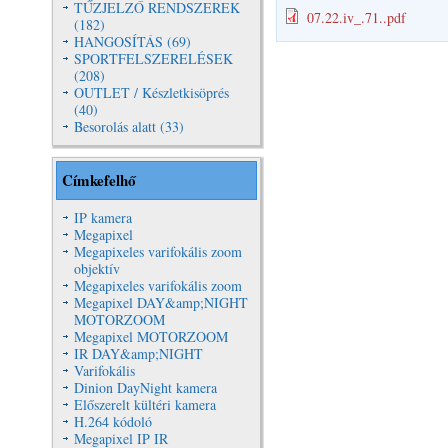
TŰZJELZŐ RENDSZEREK
07.22.iv_.71..pdf
(182)
HANGOSÍTÁS (69)
SPORTFELSZERELÉSEK
(208)
OUTLET / Készletkisöprés
(40)
Besorolás alatt (33)
Címkefelhő
IP kamera
Megapixel
Megapixeles varifokális zoom
objektív
Megapixeles varifokális zoom
Megapixel DAY&amp;NIGHT
MOTORZOOM
Megapixel MOTORZOOM
IR DAY&amp;NIGHT
Varifokális
Dinion DayNight kamera
Előszerelt kültéri kamera
H.264 kódoló
Megapixel IP IR