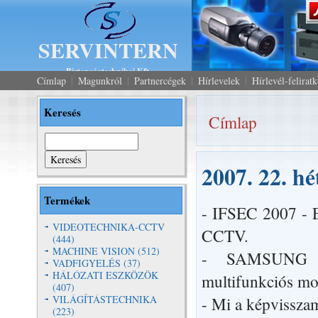
SERVINTERN
Biztonságtechnikai Kft.
Címlap
Magunkról
Partnercégek
Hírlevelek
Hírlevél-felirat
Keresés
Címlap
Jelenlegi hely
Keresés
2007. 22. hé
Termékek
- IFSEC 2007 - 
VIDEOTECHNIKA-CCTV
CCTV.
(444)
MACHINE VISION (512)
- SAMSUNG -
VADFIGYELÉS (37)
HÁLÓZATI ESZKÖZÖK
multifunkciós mo
(407)
- Mi a képvissza
VILÁGÍTÁSTECHNIKA
(223)