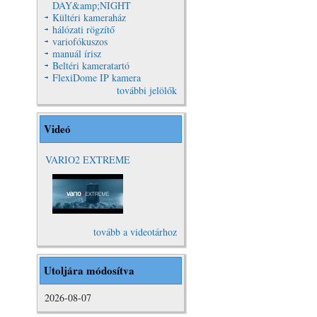
DAY&amp;NIGHT
Kültéri kameraház
hálózati rögzítő
variofókuszos
manuál írisz
Beltéri kameratartó
FlexiDome IP kamera
további jelölők
Videó
VARIO2 EXTREME
VARIO2
Extreme Video
tovább a videotárhoz
Utoljára módosítva
2026-08-07