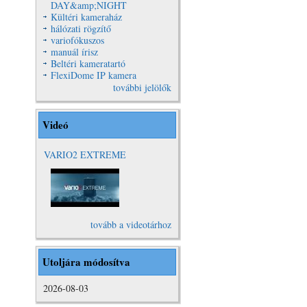
DAY&amp;NIGHT
Kültéri kameraház
hálózati rögzítő
variofókuszos
manuál írisz
Beltéri kameratartó
FlexiDome IP kamera
további jelölők
Videó
VARIO2 EXTREME
VARIO2
Extreme Video
tovább a videotárhoz
Utoljára módosítva
2026-08-03