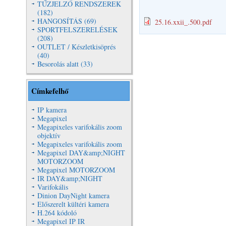
TŰZJELZŐ RENDSZEREK
(182)
HANGOSÍTÁS (69)
25.16.xxii_.500.pdf
SPORTFELSZERELÉSEK
(208)
OUTLET / Készletkisöprés
(40)
Besorolás alatt (33)
Címkefelhő
IP kamera
Megapixel
Megapixeles varifokális zoom
objektív
Megapixeles varifokális zoom
Megapixel DAY&amp;NIGHT
MOTORZOOM
Megapixel MOTORZOOM
IR DAY&amp;NIGHT
Varifokális
Dinion DayNight kamera
Előszerelt kültéri kamera
H.264 kódoló
Megapixel IP IR