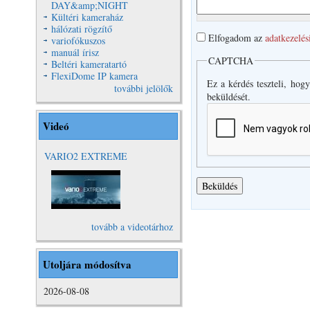
DAY&amp;NIGHT
Kültéri kameraház
hálózati rögzítő
Elfogadom az
adatkezelés
variofókuszos
manuál írisz
CAPTCHA
Beltéri kameratartó
FlexiDome IP kamera
Ez a kérdés teszteli, hog
további jelölők
beküldését.
Videó
VARIO2 EXTREME
VARIO2
Extreme Video
tovább a videotárhoz
Utoljára módosítva
2026-08-08