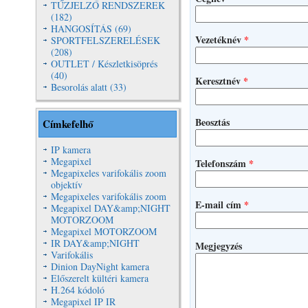
TŰZJELZŐ RENDSZEREK
(182)
HANGOSÍTÁS (69)
Vezetéknév
*
SPORTFELSZERELÉSEK
(208)
OUTLET / Készletkisöprés
(40)
Keresztnév
*
Besorolás alatt (33)
Beosztás
Címkefelhő
IP kamera
Megapixel
Telefonszám
*
Megapixeles varifokális zoom
objektív
Megapixeles varifokális zoom
E-mail cím
*
Megapixel DAY&amp;NIGHT
MOTORZOOM
Megapixel MOTORZOOM
IR DAY&amp;NIGHT
Megjegyzés
Varifokális
Dinion DayNight kamera
Előszerelt kültéri kamera
H.264 kódoló
Megapixel IP IR