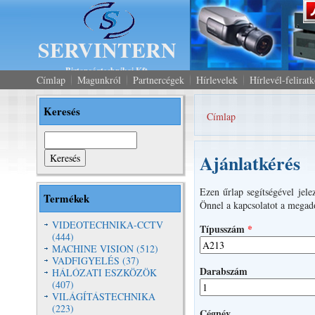
SERVINTERN
Biztonságtechnikai Kft.
Címlap
Magunkról
Partnercégek
Hírlevelek
Hírlevél-felirat
Keresés
Címlap
Jelenlegi hely
Keresés
Ajánlatkérés
Ezen űrlap segítségével jele
Termékek
Önnel a kapcsolatot a megado
VIDEOTECHNIKA-CCTV
Típusszám
*
(444)
MACHINE VISION (512)
VADFIGYELÉS (37)
Darabszám
HÁLÓZATI ESZKÖZÖK
(407)
VILÁGÍTÁSTECHNIKA
(223)
Cégnév