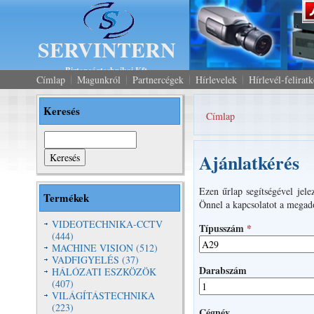
SERVINTERN
Biztonságtechnikai Kft.
Címlap
Magunkról
Partnercégek
Hírlevelek
Hírlevél-felirat
Keresés
Címlap
Jelenlegi hely
Keresés
Ajánlatkérés
Ezen űrlap segítségével jele
Termékek
Önnel a kapcsolatot a megado
VIDEOTECHNIKA-CCTV
Típusszám
*
(444)
MACHINE VISION (512)
VADFIGYELÉS (37)
Darabszám
HÁLÓZATI ESZKÖZÖK
(407)
VILÁGÍTÁSTECHNIKA
(223)
Cégnév