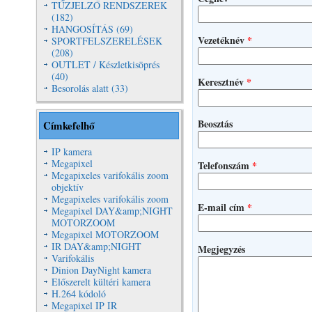
TŰZJELZŐ RENDSZEREK
(182)
HANGOSÍTÁS (69)
Vezetéknév
*
SPORTFELSZERELÉSEK
(208)
OUTLET / Készletkisöprés
(40)
Keresztnév
*
Besorolás alatt (33)
Beosztás
Címkefelhő
IP kamera
Megapixel
Telefonszám
*
Megapixeles varifokális zoom
objektív
Megapixeles varifokális zoom
E-mail cím
*
Megapixel DAY&amp;NIGHT
MOTORZOOM
Megapixel MOTORZOOM
IR DAY&amp;NIGHT
Megjegyzés
Varifokális
Dinion DayNight kamera
Előszerelt kültéri kamera
H.264 kódoló
Megapixel IP IR