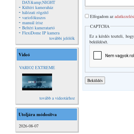
DAY&amp;NIGHT
Kültéri kameraház
hálózati rögzítő
Elfogadom az
adatkezelés
variofókuszos
manuál írisz
CAPTCHA
Beltéri kameratartó
FlexiDome IP kamera
Ez a kérdés teszteli, hog
további jelölők
beküldését.
Videó
VARIO2 EXTREME
VARIO2
Extreme Video
tovább a videotárhoz
Utoljára módosítva
2026-08-07