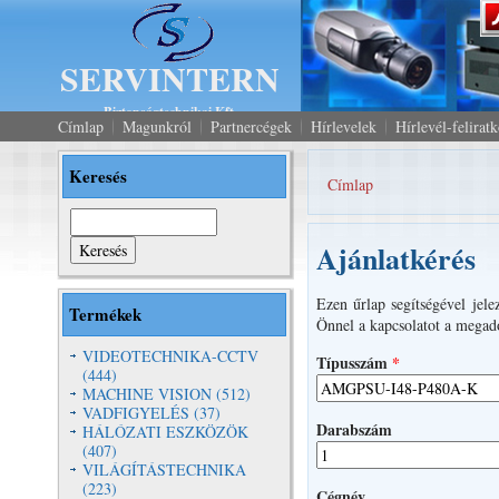
SERVINTERN
Biztonságtechnikai Kft.
Címlap
Magunkról
Partnercégek
Hírlevelek
Hírlevél-felirat
Keresés
Címlap
Jelenlegi hely
Keresés
Ajánlatkérés
Ezen űrlap segítségével jele
Termékek
Önnel a kapcsolatot a megado
VIDEOTECHNIKA-CCTV
Típusszám
*
(444)
MACHINE VISION (512)
VADFIGYELÉS (37)
Darabszám
HÁLÓZATI ESZKÖZÖK
(407)
VILÁGÍTÁSTECHNIKA
(223)
Cégnév