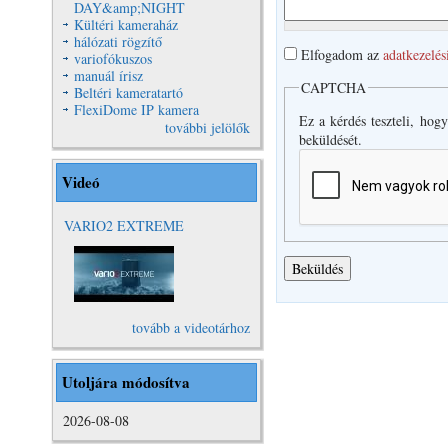
DAY&amp;NIGHT
Kültéri kameraház
hálózati rögzítő
Elfogadom az
adatkezelés
variofókuszos
manuál írisz
CAPTCHA
Beltéri kameratartó
FlexiDome IP kamera
Ez a kérdés teszteli, hog
további jelölők
beküldését.
Videó
VARIO2 EXTREME
VARIO2
Extreme Video
tovább a videotárhoz
Utoljára módosítva
2026-08-08