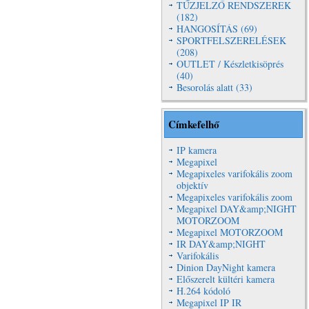
TŰZJELZŐ RENDSZEREK
(182)
HANGOSÍTÁS (69)
SPORTFELSZERELÉSEK
(208)
OUTLET / Készletkisöprés
(40)
Besorolás alatt (33)
Címkefelhő
IP kamera
Megapixel
Megapixeles varifokális zoom
objektív
Megapixeles varifokális zoom
Megapixel DAY&amp;NIGHT
MOTORZOOM
Megapixel MOTORZOOM
IR DAY&amp;NIGHT
Varifokális
Dinion DayNight kamera
Előszerelt kültéri kamera
H.264 kódoló
Megapixel IP IR