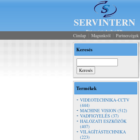
SERVINTERN
Biztonságtechnikai Kft.
Címlap
Magunkról
Partnercégek
Keresés
Keresés
Termékek
VIDEOTECHNIKA-CCTV
(444)
MACHINE VISION (512)
VADFIGYELÉS (37)
HÁLÓZATI ESZKÖZÖK
(407)
VILÁGÍTÁSTECHNIKA
(223)