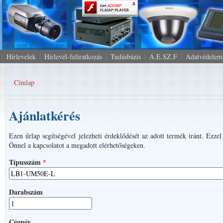
Hírlevelek
Hírlevél-feliratkozás
Tudásbázis
Á.E.SZ.F
Adatvédelem
Címlap
Jelenlegi hely
Ajánlatkérés
Ezen űrlap segítségével jelezheti érdeklődését az adott termék iránt. Ezze
Önnel a kapcsolatot a megadott elérhetőségeken.
Típusszám
*
Darabszám
Cégnév