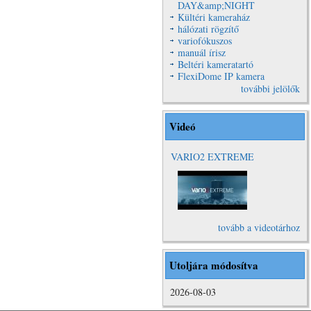
DAY&amp;NIGHT
Kültéri kameraház
hálózati rögzítő
variofókuszos
manuál írisz
Beltéri kameratartó
FlexiDome IP kamera
további jelölők
Videó
VARIO2 EXTREME
VARIO2
Extreme Video
tovább a videotárhoz
Utoljára módosítva
2026-08-03