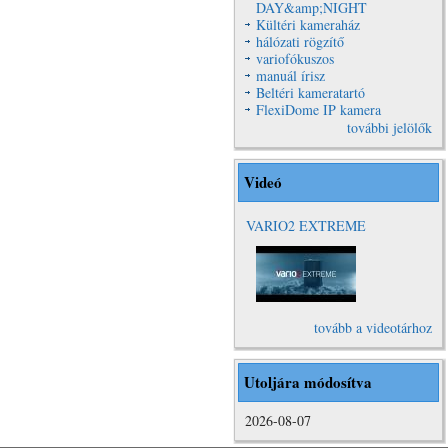
DAY&amp;NIGHT
Kültéri kameraház
hálózati rögzítő
variofókuszos
manuál írisz
Beltéri kameratartó
FlexiDome IP kamera
további jelölők
Videó
VARIO2 EXTREME
VARIO2
Extreme Video
tovább a videotárhoz
Utoljára módosítva
2026-08-07