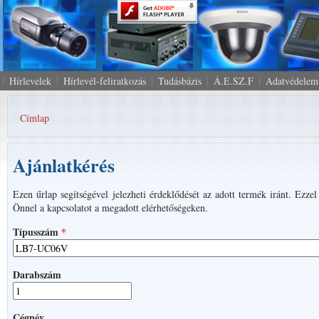
Hírlevelek
Hírlevél-feliratkozás
Tudásbázis
Á.E.SZ.F
Adatvédelem
Címlap
Jelenlegi hely
Ajánlatkérés
Ezen űrlap segítségével jelezheti érdeklődését az adott termék iránt. Ezze
Önnel a kapcsolatot a megadott elérhetőségeken.
Típusszám
*
Darabszám
Cégnév