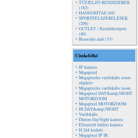
TŰZJELZŐ RENDSZEREK
(182)
HANGOSÍTÁS (69)
SPORTFELSZERELÉSEK
(208)
OUTLET / Készletkisöprés
(40)
Besorolás alatt (33)
Címkefelhő
IP kamera
Megapixel
Megapixeles varifokális zoom
objektív
Megapixeles varifokális zoom
Megapixel DAY&amp;NIGHT
MOTORZOOM
Megapixel MOTORZOOM
IR DAY&amp;NIGHT
Varifokális
Dinion DayNight kamera
Előszerelt kültéri kamera
H.264 kódoló
Megapixel IP IR