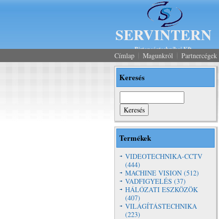
SERVINTERN
Biztonságtechnikai Kft.
Címlap
Magunkról
Partnercégek
Keresés
Keresés
Termékek
VIDEOTECHNIKA-CCTV
(444)
MACHINE VISION (512)
VADFIGYELÉS (37)
HÁLÓZATI ESZKÖZÖK
(407)
VILÁGÍTÁSTECHNIKA
(223)