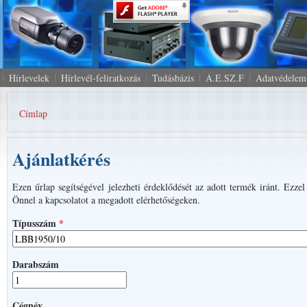
Hírlevelek
Hírlevél-feliratkozás
Tudásbázis
Á.E.SZ.F
Adatvédelem
Címlap
Jelenlegi hely
Ajánlatkérés
Ezen űrlap segítségével jelezheti érdeklődését az adott termék iránt. Ezze
Önnel a kapcsolatot a megadott elérhetőségeken.
Típusszám
*
Darabszám
Cégnév