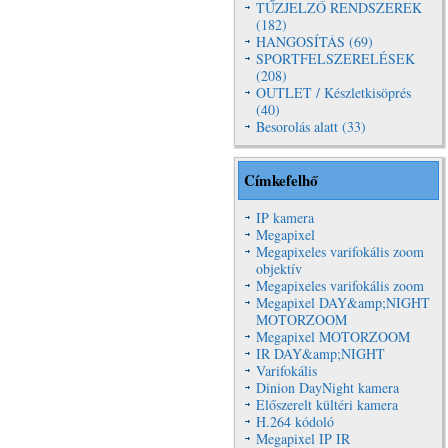
TŰZJELZŐ RENDSZEREK
(182)
HANGOSÍTÁS (69)
SPORTFELSZERELÉSEK
(208)
OUTLET / Készletkisöprés
(40)
Besorolás alatt (33)
Címkefelhő
IP kamera
Megapixel
Megapixeles varifokális zoom
objektív
Megapixeles varifokális zoom
Megapixel DAY&amp;NIGHT
MOTORZOOM
Megapixel MOTORZOOM
IR DAY&amp;NIGHT
Varifokális
Dinion DayNight kamera
Előszerelt kültéri kamera
H.264 kódoló
Megapixel IP IR