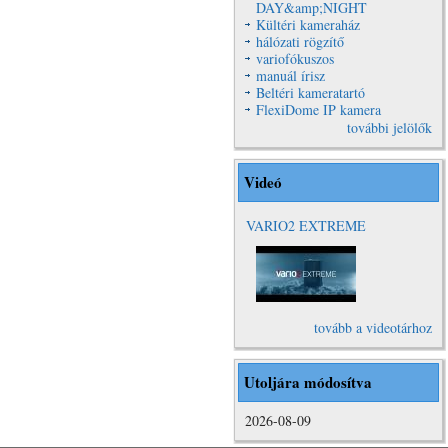
DAY&amp;NIGHT
Kültéri kameraház
hálózati rögzítő
variofókuszos
manuál írisz
Beltéri kameratartó
FlexiDome IP kamera
további jelölők
Videó
VARIO2 EXTREME
VARIO2
Extreme Video
tovább a videotárhoz
Utoljára módosítva
2026-08-09