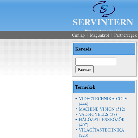
SERVINTERN
Biztonságtechnikai Kft.
Címlap
Magunkról
Partnercégek
Keresés
Keresés
Termékek
VIDEOTECHNIKA-CCTV
(444)
MACHINE VISION (512)
VADFIGYELÉS (38)
HÁLÓZATI ESZKÖZÖK
(407)
VILÁGÍTÁSTECHNIKA
(223)